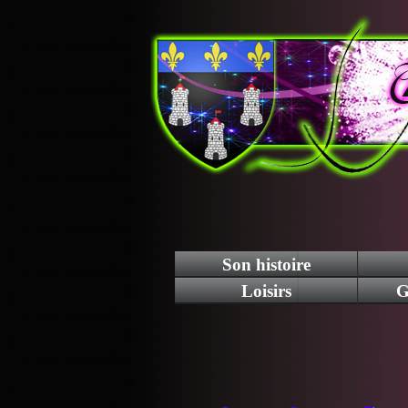
Son histoire
Loisirs
G